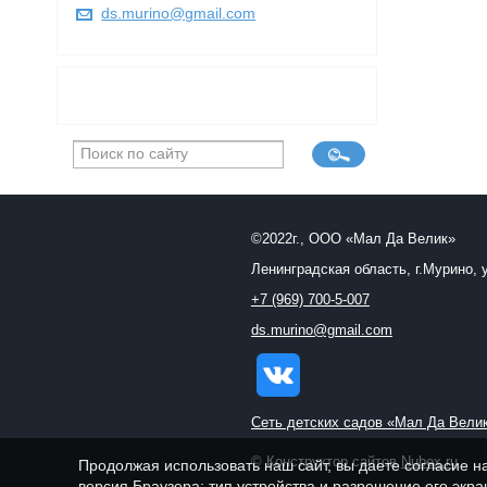
ds.murino@gmail.com
©2022г., ООО «Мал Да Велик»
Ленинградская область, г.Мурино, 
+7 (969) 700-5-007
ds.murino@gmail.com
Сеть детских садов «Мал Да Вели
© Конструктор сайтов
Nubex.ru
Продолжая использовать наш сайт, вы даете согласие н
версия Браузера; тип устройства и разрешение его экран