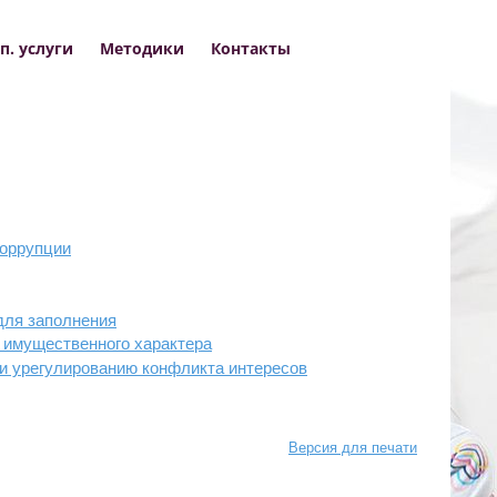
п. услуги
Методики
Контакты
коррупции
для заполнения
х имущественного характера
и урегулированию конфликта интересов
Версия для печати