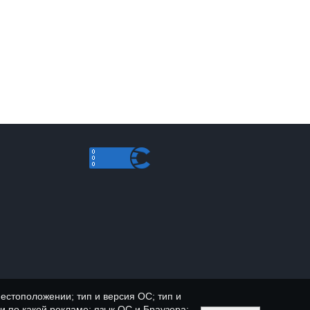
естоположении; тип и версия ОС; тип и
ли по какой рекламе; язык ОС и Браузера;