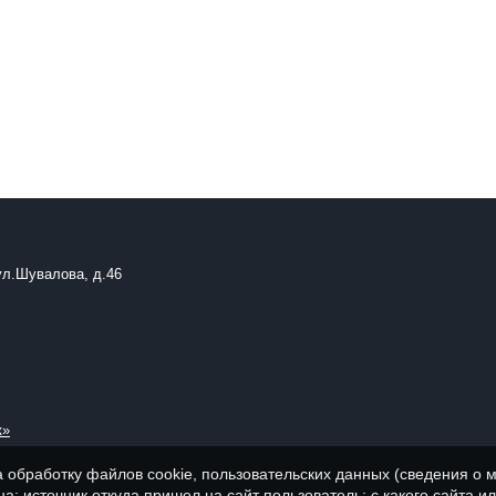
ул.Шувалова, д.46
к»
а обработку файлов cookie, пользовательских данных (сведения о м
а; источник откуда пришел на сайт пользователь; с какого сайта и